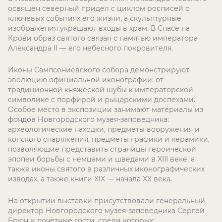
освящён северный придел с циклом росписей о
ключевых событиях его жизни, а скульптурные
изображения украшают входы в храм. В Спасе на
Крови образ святого связан с памятью императора
Александра II — его небесного покровителя.
Иконы Сампсониевского собора демонстрируют
эволюцию официальной иконографии: от
традиционной княжеской шубы к императорской
символике с порфирой и рыцарскими доспехами.
Особое место в экспозиции занимают материалы из
фондов Новгородского музея-заповедника:
археологические находки, предметы вооружения и
конского снаряжения, предметы графики и керамики,
позволяющие представить страницы героической
эпопеи борьбы с немцами и шведами в XIII веке, а
также иконы святого в различных иконографических
изводах, а также книги XIX — начала XX века.
На открытии выставки присутствовали генеральный
директор Новгородского музея-заповедника Сергей
Брюн и почётные гости, среди которых: