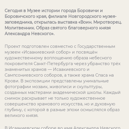
Сегодня в Музее истории города Боровичи и
Боровичского края, филиале Новгородского музея-
заповедника, открылась выставка «Воин. Миротворец.
Молитвенник. Образ святого благоверного князя
Александра Невского».
Проект подготовлен совместно с Государственным
музеем «Исаакиевский собор» и посвящён
художественному воплощению образа небесного
покровителя Санкт-Петербурга через убранство трёх
знаменитых храмов — Исаакиевского и
Сампсониевского соборов, а также храма Спаса на
Крови. В экспозиции представлены уникальные
фотографии мозаик, живописи и скульптуры,
созданных мастерами академической школы. Каждый
снимок раскрывает не только художественное
совершенство храмового искусства, но и духовную
глубину, с которой в разные эпохи осмыслялся образ
великого князя.
В Исаакиевском соборе во имя Александра Невского