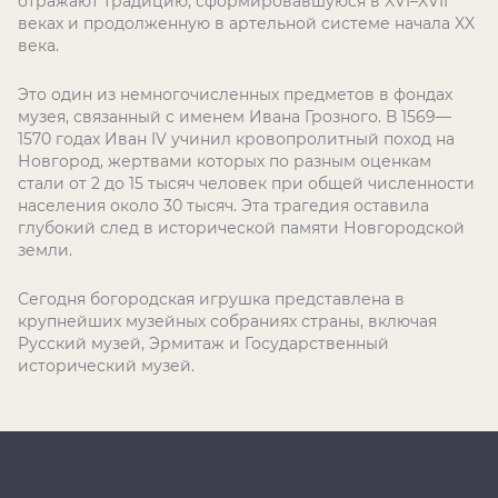
отражают традицию, сформировавшуюся в XVI–XVII
веках и продолженную в артельной системе начала XX
века.
Это один из немногочисленных предметов в фондах
музея, связанный с именем Ивана Грозного. В 1569—
1570 годах Иван IV учинил кровопролитный поход на
Новгород, жертвами которых по разным оценкам
стали от 2 до 15 тысяч человек при общей численности
населения около 30 тысяч. Эта трагедия оставила
глубокий след в исторической памяти Новгородской
земли.
Сегодня богородская игрушка представлена в
крупнейших музейных собраниях страны, включая
Русский музей, Эрмитаж и Государственный
исторический музей.