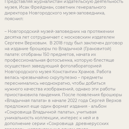
Представляя журналистам издательскую деятельность
музея, Исак Фрейдман, советник генерального
директора Новгородского музея-заповедника,
пояснил:
– Новгородский музей-заповедник на протяжении
десятка лет сотрудничает с московским издателем
Сергеем Верховым. В 2018 году был заключен договор
на издание брошюры по Владычной (Грановитой)
палате: отобраны 150 предметов, начата их
профессиональная фотосъемка, которую блестяще
осуществил заведующий фотолабораторией
Новгородского музея Константин Храмов. Работа
велась чрезвычайно скрупулезно – предметы
переснимались неоднократно, чтобы добиться
нужного качества изображений, однако эти работы
приостановила пандемия. После появления брошюры
«Владычная палата» в начале 2022 года Сергей Верхов
предложил еще один формат издания - альбом
«Сокровища Владычной палаты», учитывая
уникальность коллекции, интерес к ней и в
дополнение серии «Сокровища древнерусских