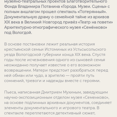
музейно-театральных проектов Благотворительного
Фонда Владимира Потанина «Города. Музеи. Сцены» с
полным аншлагом прошел спектакль «Потерянный».
Документальную драму о семейной тайне из архивов
XIX века в Великий Новгород привёз «Театр на повети»
Архитектурно-этнографического музея «Семёнково»
под Вологдой.
В основе постановки лежит реальная история
крестьянской семьи Истоминых из Устьсысольского
уезда Вологодской губернии конца XIX века. Спустя
годы после исчезновения одного из сыновей семья
неожиданно получает известие о его возможном
возвращении. Матери предстоит разобраться: перед
ней обман или чудо, а зрителю — пройти путь
сомнений, тревоги и надежды вместе с героями.
Пьеса, написанная Дмитрием Мухиным, заведующим
научно-экспозиционным отделом музея «Семенково»,
на основе подлинных архивных документов, соединяет
элементы документального и игрового театра. В
спектакле переплетаются детективный сюжет,