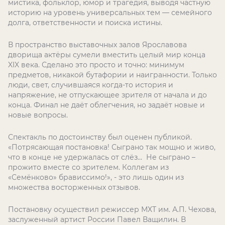
мистика, фольклор, юмор и трагедия, выводя частную
историю на уровень универсальных тем — семейного
долга, ответственности и поиска истины.
В пространство выставочных залов Ярославова
дворища актёры сумели вместить целый мир конца
XIX века. Сделано это просто и точно: минимум
предметов, никакой бутафории и наигранности. Только
люди, свет, случившаяся когда-то история и
напряжение, не отпускающее зрителя от начала и до
конца. Финал не даёт облегчения, но задаёт новые и
новые вопросы.
Спектакль по достоинству был оценен публикой.
«Потрясающая постановка! Сыграно так мощно и живо,
что в конце не удержалась от слёз… Не сыграно –
прожито вместе со зрителем. Коллегам из
«Семёнково» брависсимо!», - это лишь один из
множества восторженных отзывов.
Постановку осуществил режиссер МХТ им. А.П. Чехова,
заслуженный артист России Павел Ващилин. В