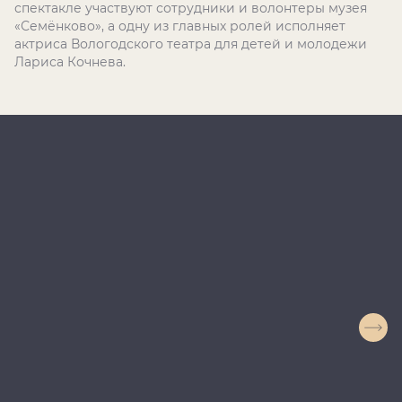
спектакле участвуют сотрудники и волонтеры музея
«Семёнково», а одну из главных ролей исполняет
актриса Вологодского театра для детей и молодежи
Лариса Кочнева.