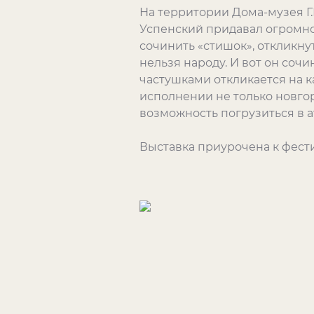
На территории Дома-музея Г.
Успенский придавал огромное
сочинить «стишок», откликну
нельзя народу. И вот он сочин
частушками откликается на 
исполнении не только новгор
возможность погрузиться в 
Выставка приурочена к фести