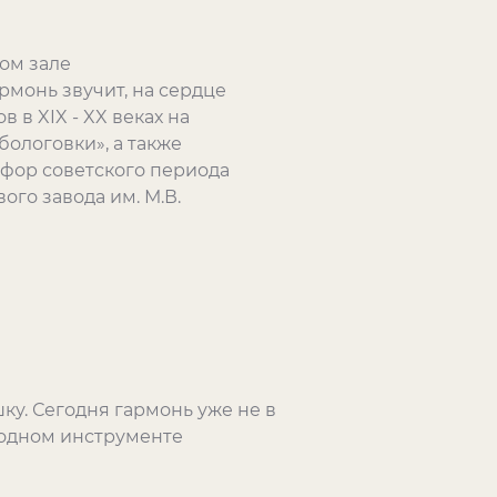
ом зале
рмонь звучит, на сердце
 в XIX - XX веках на
ологовки», а также
рфор советского периода
го завода им. М.В.
ку. Сегодня гармонь уже не в
родном инструменте