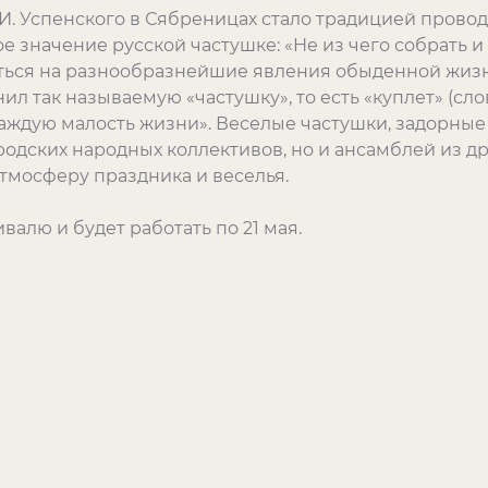
И. Успенского в Сябреницах стало традицией проводи
 значение русской частушке: «Не из чего собрать и
ться на разнообразнейшие явления обыденной жизни
ил так называемую «частушку», то есть «куплет» (слов
каждую малость жизни». Веселые частушки, задорны
одских народных коллективов, но и ансамблей из др
атмосферу праздника и веселья.
валю и будет работать по 21 мая.