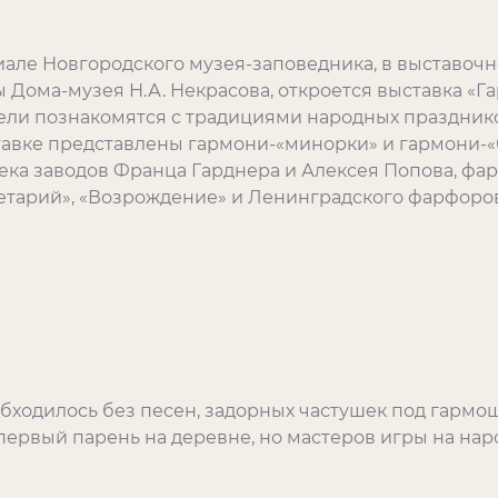
иале Новгородского музея-заповедника, в выставочн
Дома-музея Н.А. Некрасова, откроется выставка «Га
тели познакомятся с традициями народных праздников
тавке представлены гармони-«минорки» и гармони-«б
ека заводов Франца Гарднера и Алексея Попова, фа
етарий», «Возрождение» и Ленинградского фарфорово
обходилось без песен, задорных частушек под гармош
 первый парень на деревне, но мастеров игры на на