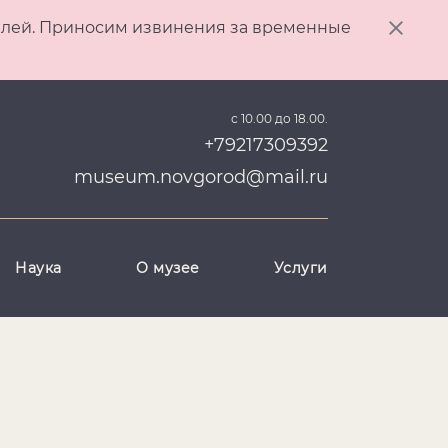
ителей. Приносим извинения за временные
с 10.00 до 18.00.
+79217309392
museum.novgorod@mail.ru
Наука
О музее
Услуги