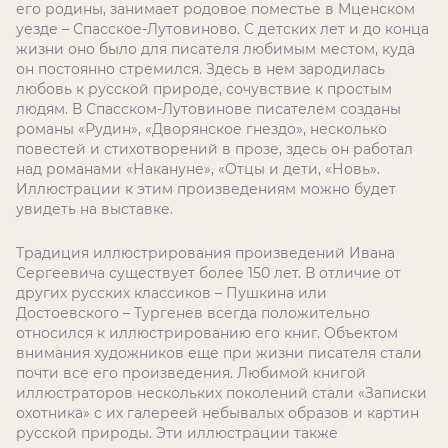
его родины, занимает родовое поместье в Мценском
уезде – Спасское-Лутовиново. С детских лет и до конца
жизни оно было для писателя любимым местом, куда
он постоянно стремился. Здесь в нем зародилась
любовь к русской природе, сочувствие к простым
людям. В Спасском-Лутовинове писателем созданы
романы «Рудин», «Дворянское гнездо», несколько
повестей и стихотворений в прозе, здесь он работал
над романами «Накануне», «Отцы и дети, «Новь».
Иллюстрации к этим произведениям можно будет
увидеть на выставке.
Традиция иллюстрирования произведений Ивана
Сергеевича существует более 150 лет. В отличие от
других русских классиков – Пушкина или
Достоевского – Тургенев всегда положительно
относился к иллюстрированию его книг. Объектом
внимания художников еще при жизни писателя стали
почти все его произведения. Любимой книгой
иллюстраторов нескольких поколений стали «Записки
охотника» с их галереей небывалых образов и картин
русской природы. Эти иллюстрации также