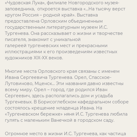
«Чудовская Лука», филиале Новгородского музея-
заповедника, откроется выставка «…На тысячу верст
кругом Россия – родной край». Выставка
предоставлена Орловским объединенным
государственным литературным музеем И.С.
Тургенева. Она рассказывает о жизни и творчестве
писателя, знакомит с уникальной
галереей тургеневских мест и прекрасными
иллюстрациями к его произведениям известных
художников XIX-XX веков.
Многие места Орловского края связаны с именем
Ивана Сергеевича Тургенева. Орел, Спасское-
Лутовиново, Мценск… Эти названия давно известны
всему миру. Орел – город, где родился Иван
Сергеевич, здесь располагались дом и усадьба
Тургеневых. В Борисоглебском кафедральном соборе
состоялось крещение младенца Ивана. На
«Тургеневском бережке» няня И.С. Тургенева любила
гулять с маленьким Ванечкой в городском саду.
Огромное место в жизни И.С. Тургенева, как частица