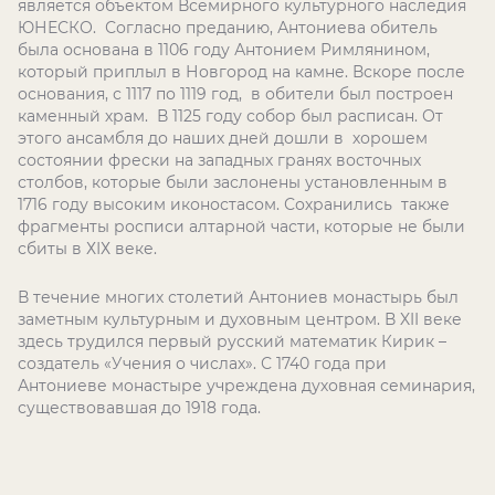
является объектом Всемирного культурного наследия
ЮНЕСКО. Согласно преданию, Антониева обитель
была основана в 1106 году Антонием Римлянином,
который приплыл в Новгород на камне. Вскоре после
основания, с 1117 по 1119 год, в обители был построен
каменный храм. В 1125 году собор был расписан. От
этого ансамбля до наших дней дошли в хорошем
состоянии фрески на западных гранях восточных
столбов, которые были заслонены установленным в
1716 году высоким иконостасом. Сохранились также
фрагменты росписи алтарной части, которые не были
сбиты в ХІХ веке.
В течение многих столетий Антониев монастырь был
заметным культурным и духовным центром. В XII веке
здесь трудился первый русский математик Кирик –
создатель «Учения о числах». С 1740 года при
Антониеве монастыре учреждена духовная семинария,
существовавшая до 1918 года.