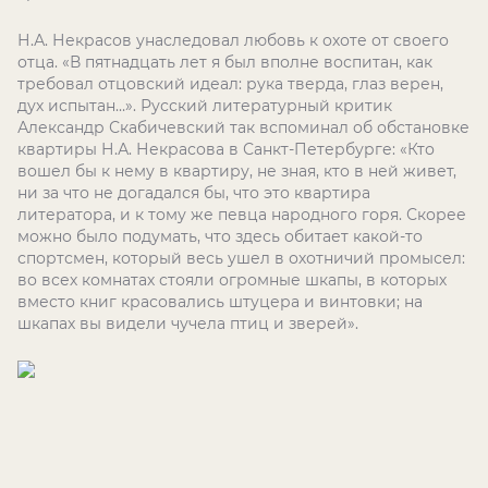
Н.А. Некрасов унаследовал любовь к охоте от своего
отца. «В пятнадцать лет я был вполне воспитан, как
требовал отцовский идеал: рука тверда, глаз верен,
дух испытан…». Русский литературный критик
Александр Скабичевский так вспоминал об обстановке
квартиры Н.А. Некрасова в Санкт-Петербурге: «Кто
вошел бы к нему в квартиру, не зная, кто в ней живет,
ни за что не догадался бы, что это квартира
литератора, и к тому же певца народного горя. Скорее
можно было подумать, что здесь обитает какой-то
спортсмен, который весь ушел в охотничий промысел:
во всех комнатах стояли огромные шкапы, в которых
вместо книг красовались штуцера и винтовки; на
шкапах вы видели чучела птиц и зверей».