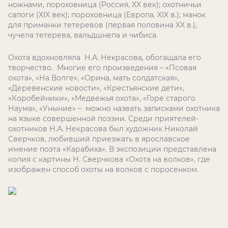
ножнами, пороховница (Россия, XX век); охотничьи
сапоги (XIX век); пороховница (Европа. XIX в.); манок
для приманки тетеревов (первая половина XX в.),
чучела тетерева, вальдшнепа и чибиса.
Охота вдохновляла Н.А. Некрасова, обогащала его
творчество. Многие его произведения – «Псовая
охота», «На Волге», «Орина, мать солдатская»,
«Деревенские новости», «Крестьянские дети»,
«Коробейники», «Медвежья охота», «Горе старого
Наума», «Уныние» – можно назвать записками охотника
на языке совершенной поэзии. Среди приятелей-
охотников Н.А. Некрасова был художник Николай
Сверчков, любивший приезжать в ярославское
имение поэта «Карабиха». В экспозиции представлена
копия с картины Н. Сверчкова «Охота на волков», где
изображен способ охоты на волков с поросенком.