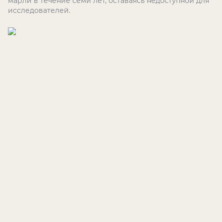
марли в течение семи лет, оставаясь недоступной для
исследователей.