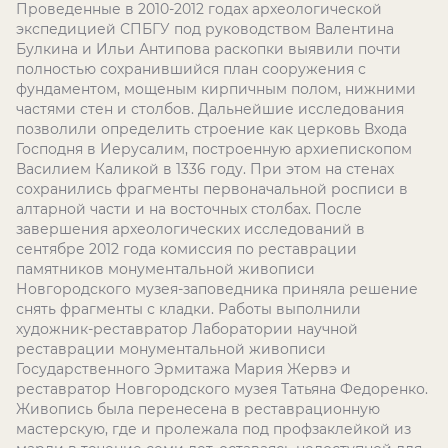
Проведенные в 2010-2012 годах археологической
экспедицией СПБГУ под руководством Валентина
Булкина и Ильи Антипова раскопки выявили почти
полностью сохранившийся план сооружения с
фундаментом, мощеным кирпичным полом, нижними
частями стен и столбов. Дальнейшие исследования
позволили определить строение как церковь Входа
Господня в Иерусалим, построенную архиепископом
Василием Каликой в 1336 году. При этом на стенах
сохранились фрагменты первоначальной росписи в
алтарной части и на восточных столбах. После
завершения археологических исследований в
сентябре 2012 года комиссия по реставрации
памятников монументальной живописи
Новгородского музея-заповедника приняла решение
снять фрагменты с кладки. Работы выполнили
художник-реставратор Лаборатории научной
реставрации монументальной живописи
Государственного Эрмитажа Мария Жервэ и
реставратор Новгородского музея Татьяна Федоренко.
Живопись была перенесена в реставрационную
мастерскую, где и пролежала под профзаклейкой из