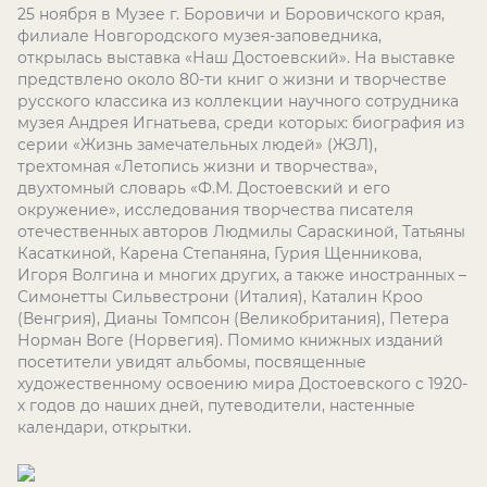
25 ноября в Музее г. Боровичи и Боровичского края,
филиале Новгородского музея-заповедника,
открылась выставка «Наш Достоевский». На выставке
предствлено около 80-ти книг о жизни и творчестве
русского классика из коллекции научного сотрудника
музея Андрея Игнатьева, среди которых: биография из
серии «Жизнь замечательных людей» (ЖЗЛ),
трехтомная «Летопись жизни и творчества»,
двухтомный словарь «Ф.М. Достоевский и его
окружение», исследования творчества писателя
отечественных авторов Людмилы Сараскиной, Татьяны
Касаткиной, Карена Степаняна, Гурия Щенникова,
Игоря Волгина и многих других, а также иностранных –
Симонетты Сильвестрони (Италия), Каталин Кроо
(Венгрия), Дианы Томпсон (Великобритания), Петера
Норман Воге (Норвегия). Помимо книжных изданий
посетители увидят альбомы, посвященные
художественному освоению мира Достоевского с 1920-
х годов до наших дней, путеводители, настенные
календари, открытки.