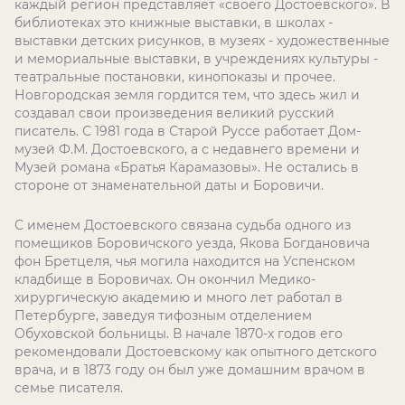
каждый регион представляет «своего Достоевского». В
библиотеках это книжные выставки, в школах -
выставки детских рисунков, в музеях - художественные
и мемориальные выставки, в учреждениях культуры -
театральные постановки, кинопоказы и прочее.
Новгородская земля гордится тем, что здесь жил и
создавал свои произведения великий русский
писатель. С 1981 года в Старой Руссе работает Дом-
музей Ф.М. Достоевского, а с недавнего времени и
Музей романа «Братья Карамазовы». Не остались в
стороне от знаменательной даты и Боровичи.
С именем Достоевского связана судьба одного из
помещиков Боровичского уезда, Якова Богдановича
фон Бретцеля, чья могила находится на Успенском
кладбище в Боровичах. Он окончил Медико-
хирургическую академию и много лет работал в
Петербурге, заведуя тифозным отделением
Обуховской больницы. В начале 1870-х годов его
рекомендовали Достоевскому как опытного детского
врача, и в 1873 году он был уже домашним врачом в
семье писателя.