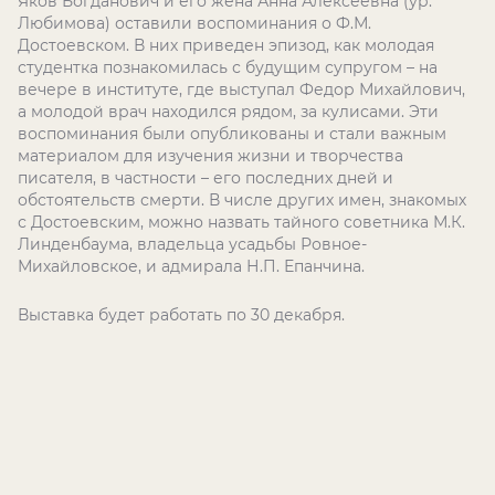
Яков Богданович и его жена Анна Алексеевна (ур.
Любимова) оставили воспоминания о Ф.М.
Достоевском. В них приведен эпизод, как молодая
студентка познакомилась с будущим супругом – на
вечере в институте, где выступал Федор Михайлович,
а молодой врач находился рядом, за кулисами. Эти
воспоминания были опубликованы и стали важным
материалом для изучения жизни и творчества
писателя, в частности – его последних дней и
обстоятельств смерти. В числе других имен, знакомых
с Достоевским, можно назвать тайного советника М.К.
Линденбаума, владельца усадьбы Ровное-
Михайловское, и адмирала Н.П. Епанчина.
Выставка будет работать по 30 декабря.