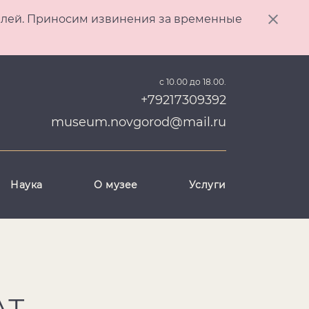
ителей. Приносим извинения за временные
с 10.00 до 18.00.
+79217309392
museum.novgorod@mail.ru
Наука
О музее
Услуги
АТ