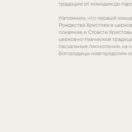
традиции от монодии до пар
Напомним, что первый конце
Рождества Христова в церков
покаяние и Страсти Христов
церковно-певческой традици
пасхальные песнопения, на ч
Богородицы новгородским з