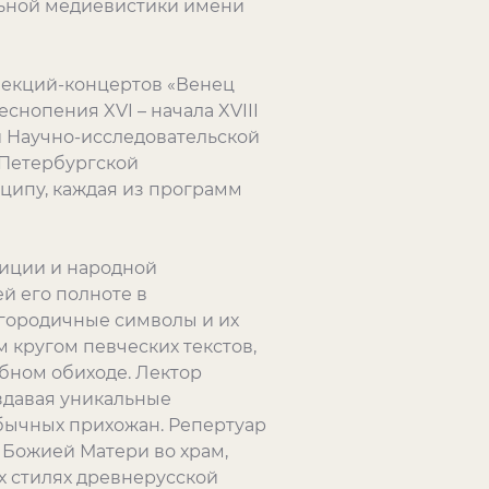
льной медиевистики имени
лекций-концертов «Венец
 песнопения
XVI
– начала
XVIII
 Научно-исследовательской
-Петербургской
ципу, каждая из программ
диции и народной
й его полноте в
огородичные символы и их
 кругом певческих текстов,
ебном обиходе. Лектор
здавая уникальные
обычных прихожан. Репертуар
 Божией Матери во храм,
их стилях древнерусской