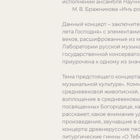
исполнении ансамбля Научн
М. В. Бражникова «Инъ росп
Данный концерт – заключите
лета Господня» с элементам
веков, расшифрованные из м
Лаборатории русской музыка
государственной консервато
приурочена к одному из зна
Тема предстоящего концерта
музыкальной культуре». Ком
средневековой живописной, 
воплощение в средневековых
посвященных Богородице, как
расскажет, какое внимание 
произведения, звучавшие в с
концерта: древнерусские пе
литургические гимны «О Тебе