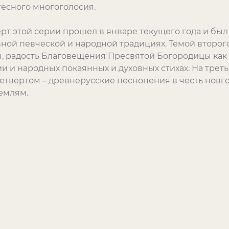
тесного многоголосия.
рт этой серии прошел в январе текущего года и б
ной певческой и народной традициях. Темой второго
ы, радость Благовещения Пресвятой Богородицы как
и и народных покаянных и духовных стихах. На трет
етвертом – древнерусские песнопения в честь новг
емлям.