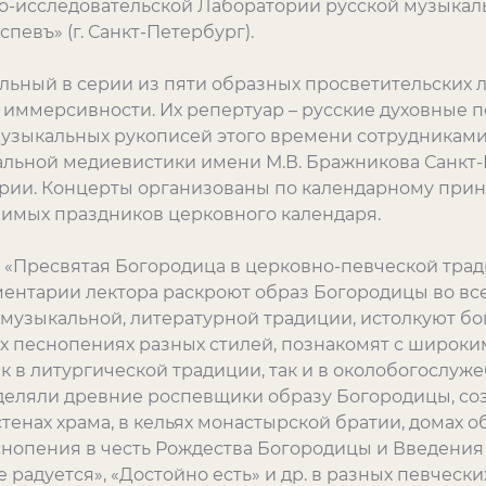
о-исследовательской Лаборатории русской музыка
евъ» (г. Санкт-Петербург).
льный в серии из пяти образных просветительских 
и иммерсивности. Их репертуар – русские духовные
узыкальных рукописей этого времени сотрудниками
льной медиевистики имени М.В. Бражникова Санкт
рии. Концерты организованы по календарному прин
чимых праздников церковного календаря.
 «Пресвятая Богородица в церковно-певческой тра
ментарии лектора раскроют образ Богородицы во все
музыкальной, литературной традиции, истолкуют б
 песнопениях разных стилей, познакомят с широким
 в литургической традиции, так и в околобогослуж
уделяли древние роспевщики образу Богородицы, со
тенах храма, в кельях монастырской братии, домах 
снопения в честь Рождества Богородицы и Введения
 радуется», «Достойно есть» и др. в разных певческ