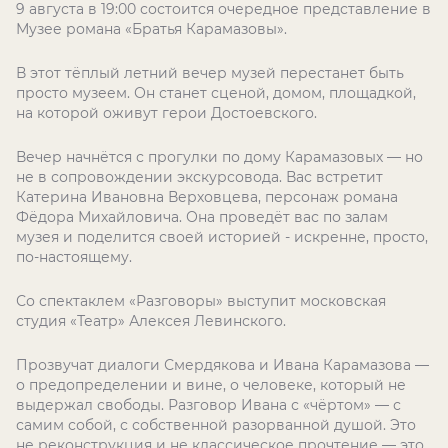
9 августа в 19:00 состоится очередное представление в
Музее романа «Братья Карамазовы».
В этот тёплый летний вечер музей перестанет быть
просто музеем. Он станет сценой, домом, площадкой,
на которой оживут герои Достоевского.
Вечер начнётся с прогулки по дому Карамазовых — но
не в сопровождении экскурсовода. Вас встретит
Катерина Ивановна Верховцева, персонаж романа
Фёдора Михайловича. Она проведёт вас по залам
музея и поделится своей историей - искренне, просто,
по-настоящему.
Со спектаклем «Разговоры» выступит московская
студия «Театр» Алексея Левинского.
Прозвучат диалоги Смердякова и Ивана Карамазова —
о предопределении и вине, о человеке, который не
выдержал свободы. Разговор Ивана с «чёртом» — с
самим собой, с собственной разорванной душой. Это
не реконструкция и не классическое прочтение — это