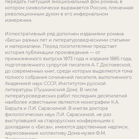
передать гнетущий эмоциональный фон романа, в
котором символически выражается Россия, плененная
революционным духом в его инфернальном
измерении.
Иллюстративный ряд дополнен изданиями романа
«Бесы» разных лет и литературоведческими статьями
и материалами. Перед посетителями предстает
история публикации произведения — от
прижизненного выпуска 1873 года и издания 1885 года,
подготовленного супругой писателя А. Г. Достоевской,
до современных книг, среди которых выделяются тома
полного собрания сочинений писателя, выполненного
Академией наук СССР, Институтом русской
литературы (Пушкинский Дом). В числе
литературоведческих работ последних десятилетий
наиболее известными являются монографии К.А.
Баршта и Л.И. Сараскиной. В книгах доктора
филологических наук Л.И. Сараскиной, не раз
выступавшей на старорусских конференциях с
докладами о «Бесах», имеются дарственные надписи,
адресованные коллективу Дома-музея Ф.М.