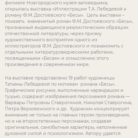
филиале Новгородского музея-заповедника,
открылась выставка «Иллюстрации Т.А. Лебедевой к
роману Ф.М. Достоевского «Бесы». Цель выставки –
показать знаменитый роман Ф.М. Достоевского «Бесы»,
признанный выдающимся реалистическим образцом
отечественной литературы, через призму
художественного восприятия одного из
иллюстраторов Ф.М. Достоевского и познакомить с
отдельными литературоведческими работами,
посвященными «Бесам» и осмыслению этого
произведения в современном мире.
На выставке представлено 19 работ художницы
Татьяны Лебедевой по мотивам романа «Бесы».
Графические рисунки, выполненные карандашом и
тушью, содержат изображения персонажей романа —
Варвары Петровны Ставрогиной, Николая Ставрогина,
Петра Верховенского и др. Художник концентрирует
внимание не только на главных героях произведения,
но и на второстепенных персонажах, создавая
оригинальные, самобытные характеры, наполненные
духовной силой и психологизмом. Автору удается