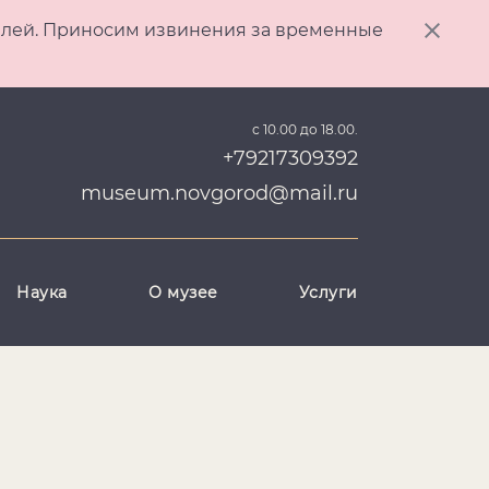
ителей. Приносим извинения за временные
с 10.00 до 18.00.
+79217309392
museum.novgorod@mail.ru
Наука
О музее
Услуги