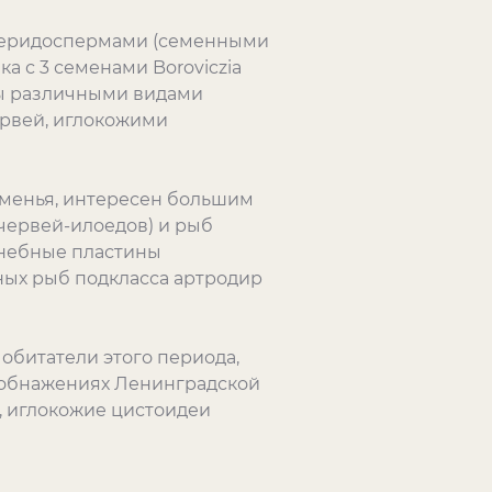
птеридоспермами (семенными
 с 3 семенами Boroviczia
ены различными видами
ервей, иглокожими
менья, интересен большим
 червей-илоедов) и рыб
 небные пластины
ых рыб подкласса артродир
обитатели этого периода,
и обнажениях Ленинградской
ы, иглокожие цистоидеи