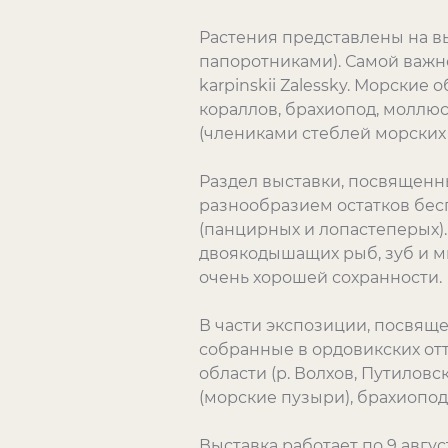
Растения представлены на 
папоротниками). Самой важно
karpinskii Zalessky. Морски
кораллов, брахиопод, моллюс
(члениками стеблей морских 
Раздел выставки, посвящен
разнообразием остатков бесп
(панцирных и лопастеперых)
двоякодышащих рыб, зуб и 
очень хорошей сохранности.
В части экспозиции, посвящ
собранные в ордовикских от
области (р. Волхов, Путилов
(морские пузыри), брахиопод
Выставка работает по 9 август