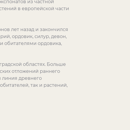
экспонатов из частной
стений в европейской части
нов лет назад и закончился
ий, ордовик, силур, девон,
ми обитателями ордовика,
градской областях. Больше
вских отложений раннего
я линия древнего
битателей, так и растений,