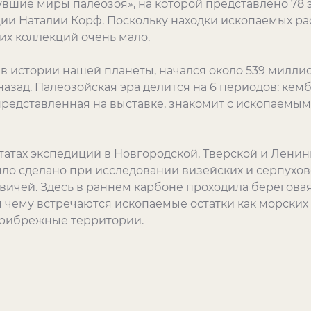
вшие миры палеозоя», на которой представлено 78 
ии Наталии Корф. Поскольку находки ископаемых ра
ких коллекций очень мало.
 в истории нашей планеты, начался около 539 миллио
азад. Палеозойская эра делится на 6 периодов: кембр
представленная на выставке, знакомит с ископаемы
татах экспедиций в Новгородской, Тверской и Ленин
ыло сделано при исследовании визейских и серпухо
овичей. Здесь в раннем карбоне проходила берегова
 чему встречаются ископаемые остатки как морских о
прибрежные территории.