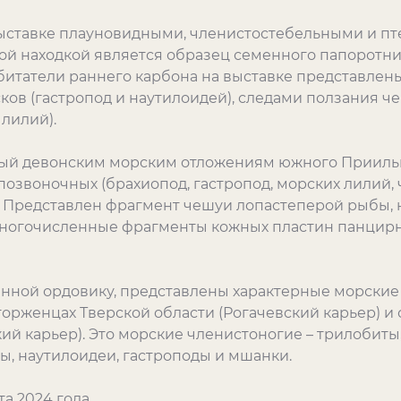
выставке плауновидными, членистостебельными и 
й находкой является образец семенного папоротника
е обитатели раннего карбона на выставке представл
ков (гастропод и наутилоидей), следами ползания ч
лилий).
ный девонским морским отложениям южного Прииль
озвоночных (брахиопод, гастропод, морских лилий,
. Представлен фрагмент чешуи лопастеперой рыбы,
многочисленные фрагменты кожных пластин панцирн
енной ордовику, представлены характерные морские 
торженцах Тверской области (Рогачевский карьер) 
ский карьер). Это морские членистоногие – трилобит
ы, наутилоидеи, гастроподы и мшанки.
а 2024 года.