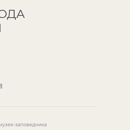
РОДА
Я
я
 музея-заповедника