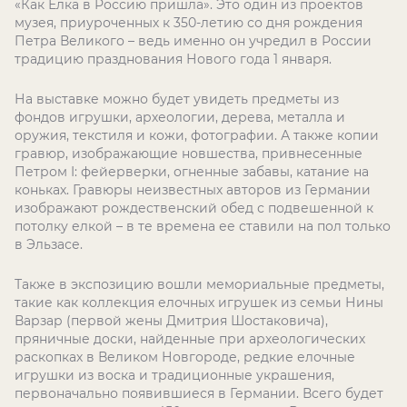
«Как Елка в Россию пришла». Это один из проектов
музея, приуроченных к 350-летию со дня рождения
Петра Великого – ведь именно он учредил в России
традицию празднования Нового года 1 января.
На выставке можно будет увидеть предметы из
фондов игрушки, археологии, дерева, металла и
оружия, текстиля и кожи, фотографии. А также копии
гравюр, изображающие новшества, привнесенные
Петром I: фейерверки, огненные забавы, катание на
коньках. Гравюры неизвестных авторов из Германии
изображают рождественский обед с подвешенной к
потолку елкой – в те времена ее ставили на пол только
в Эльзасе.
Также в экспозицию вошли мемориальные предметы,
такие как коллекция елочных игрушек из семьи Нины
Варзар (первой жены Дмитрия Шостаковича),
пряничные доски, найденные при археологических
раскопках в Великом Новгороде, редкие елочные
игрушки из воска и традиционные украшения,
первоначально появившиеся в Германии. Всего будет