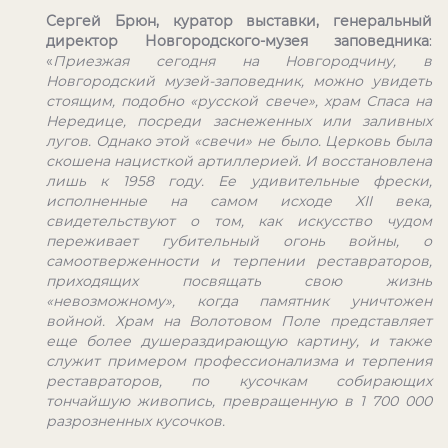
Сергей Брюн, куратор выставки, генеральный
директор Новгородского-музея заповедника
:
«
Приезжая сегодня на Новгородчину, в
Новгородский музей-заповедник, можно увидеть
стоящим, подобно «русской свече», храм Спаса на
Нередице, посреди заснеженных или заливных
лугов. Однако этой «свечи» не было. Церковь была
скошена нацисткой артиллерией. И восстановлена
лишь к 1958 году. Ее удивительные фрески,
исполненные на самом исходе XII века,
свидетельствуют о том, как искусство чудом
переживает губительный огонь войны, о
самоотверженности и терпении реставраторов,
приходящих посвящать свою жизнь
«невозможному», когда памятник уничтожен
войной. Храм на Волотовом Поле представляет
еще более душераздирающую картину, и также
служит примером профессионализма и терпения
реставраторов, по кусочкам собирающих
тончайшую живопись, превращенную в 1 700 000
разрозненных кусочков.