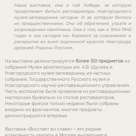
Наша выставка, она о той победе, за которую
продолжают биться реставраторы Новгородского
музея-заповедника сегодня. И за которую бились
их предшественники. Она об обретении, утрате и
возрождении памятника. Она о том, как в 1944
1945
–
годах и как сегодня мы боремся за сохранение и
раскрытие во всей подлинной красоте Новгорода,
древней Родины России
».
На выставке демонстрируется
более 150 предметов
из
собраний Музея архитектуры им. А.В. Щусева и
Новгородского музея-заповедника, из частных
собраний, Государственного Русского музея и
Новгородского научно-реставрационного управления.
Часть экспонатов была привезена из реставрационных
мастерских буквально со столов реставраторов.
Некоторые фрески только недавно были собраны
воедино из фрагментов, многие предметы
демонстрируются впервые.
Выставка «Восстает во славе» – это редкая
возможность увидеть в Москве выдающиеся