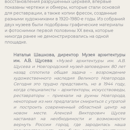
восстановления разрушенных церквей, впервые
показаны чертежи и обмеры, которые стали основой
для реставрации, а также копии фресок, созданные
разными художниками в 1920
1980-е годы. Из собраний
–
двух музеев были подобраны графические материалы
и фотоснимки первой половины XX века, которые
никогда ранее не демонстрировались на одной
площадке.
Наталья Шашкова, директор Музея архитектуры
им. А.В. Щусева
: «
Музей архитектуры им. А.В.
Щусева и Новгородский музей-заповедник 80 лет
назад сплотила общая задача – возрождение
художественного наследия Великого Новгорода.
Сегодня это трудно представить, но в 1944 году,
когда специалисты – архитекторы, искусствоведы,
реставраторы – приехали на руины Новгорода,
некоторые из них предлагали смириться с утратой
и построить современный областной центр на
новом месте. Алексей Викторович Щусев
настаивал на необходимости и возможности
вернуть России город, где зародилась наша