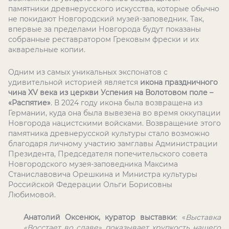
памятники древнерусского искусства, которые обычно
не покидают Новгородский музей-заповедник. Так,
впервые за пределами Новгорода будут показаны
собранные реставратором Грековым фрески и их
акварельные копии.
Одним из самых уникальных экспонатов с
удивительной историей является
икона праздничного
чина XV века из церкви Успения на Волотовом поле –
«Распятие»
. В 2024 году икона была возвращена из
Германии, куда она была вывезена во время оккупации
Новгорода нацистскими войсками. Возвращение этого
памятника древнерусской культуры стало возможно
благодаря личному участию замглавы Администрации
Президента, Председателя попечительского совета
Новгородского музея-заповедника Максима
Станиславовича Орешкина и Министра культуры
Российской Федерации Ольги Борисовны
Любимовой.
Анатолий Оксенюк, куратор выставки
: «
Выставка
«Восстает во славе» показывает хрупкость нашего