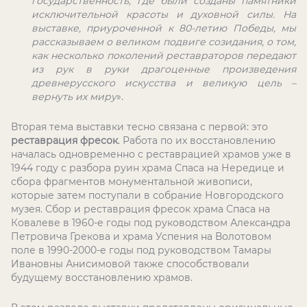
государственность, где были созданы памятники
исключительной красоты и духовной силы. На
выставке, приуроченной к 80-летию Победы, мы
рассказываем о великом подвиге созидания, о том,
как несколько поколений реставраторов передают
из рук в руки драгоценные произведения
древнерусского искусства и великую цель –
вернуть их миру
».
Вторая тема выставки тесно связана с первой: это
реставрация фресок
. Работа по их восстановлению
началась одновременно с реставрацией храмов уже в
1944 году с разбора руин храма Спаса на Нередице и
сбора фрагментов монументальной живописи,
которые затем поступали в собрание Новгородского
музея. Сбор и реставрация фресок храма Спаса на
Ковалеве в 1960-е годы под руководством Александра
Петровича Грекова и храма Успения на Волотовом
поле в 1990-2000-е годы под руководством Тамары
Ивановны Анисимовой также способствовали
будущему восстановлению храмов.