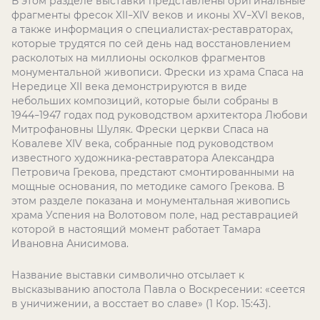
В этом разделе выставки представлены оригинальные
фрагменты фресок XII
XIV веков и иконы XV
XVI веков,
–
–
а также информация о специалистах-реставраторах,
которые трудятся по сей день над восстановлением
расколотых на миллионы осколков фрагментов
монументальной живописи. Фрески из храма Спаса на
Нередице XII века демонстрируются в виде
небольших композиций, которые были собраны в
1944
1947 годах под руководством архитектора Любови
–
Митрофановны Шуляк. Фрески церкви Спаса на
Ковалеве XIV века, собранные под руководством
известного художника-реставратора Александра
Петровича Грекова, предстают смонтированными на
мощные основания, по методике самого Грекова. В
этом разделе показана и монументальная живопись
храма Успения на Волотовом поле, над реставрацией
которой в настоящий момент работает Тамара
Ивановна Анисимова.
Название выставки символично отсылает к
высказыванию апостола Павла о Воскресении: «сеется
в уничижении, а восстает во славе» (1 Кор. 15:43).