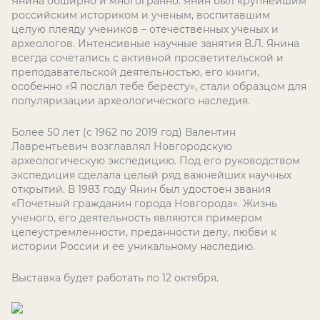
Янина обширно и многогранно. Янин был крупнейшим
российским историком и ученым, воспитавшим
целую плеяду учеников – отечественных ученых и
археологов. Интенсивные научные занятия В.Л. Янина
всегда сочетались с активной просветительской и
преподавательской деятельностью, его книги,
особенно «Я послал тебе бересту», стали образцом для
популяризации археологического наследия.
Более 50 лет (с 1962 по 2019 год) Валентин
Лаврентьевич возглавлял Новгородскую
археологическую экспедицию. Под его руководством
экспедиция сделала целый ряд важнейших научных
открытий. В 1983 году Янин был удостоен звания
«Почетный гражданин города Новгорода». Жизнь
ученого, его деятельность являются примером
целеустремленности, преданности делу, любви к
истории России и ее уникальному наследию.
Выставка будет работать по 12 октября.