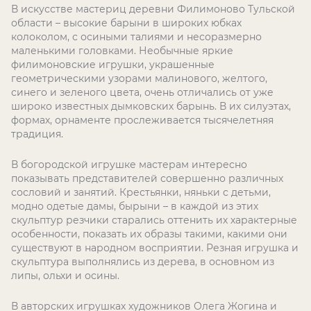
В искусстве мастериц деревни Филимоново Тульской
области – высокие барыни в широких юбках
колоколом, с осиными талиями и несоразмерно
маленькими головками. Необычные яркие
филимоновские игрушки, украшенные
геометрическими узорами малинового, желтого,
синего и зеленого цвета, очень отличались от уже
широко известных дымковских барынь. В их силуэтах,
формах, орнаменте прослеживается тысячелетняя
традиция.
В богородской игрушке мастерам интересно
показывать представителей совершенно различных
сословий и занятий. Крестьянки, няньки с детьми,
модно одетые дамы, бырыни – в каждой из этих
скульптур резчики старались оттенить их характерные
особенности, показать их образы такими, какими они
существуют в народном восприятии. Резная игрушка и
скульптура выполнялись из дерева, в основном из
липы, ольхи и осины.
В авторских игрушках художников Олега Жогина и