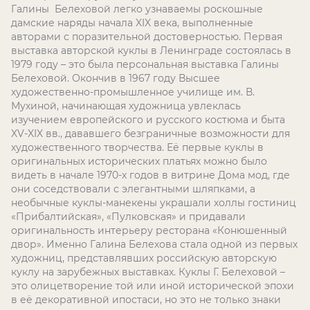
Галины Белеховой легко узнаваемы роскошные
дамские наряды начала XIX века, выполненные
авторами с поразительной достоверностью. Первая
выставка авторской куклы в Ленинграде состоялась в
1979 году – это была персональная выставка Галины
Белеховой. Окончив в 1967 году Высшее
художественно-промышленное училище им. В.
Мухиной, начинающая художница увлеклась
изучением европейского и русского костюма и быта
XV-XIX вв., дававшего безграничные возможности для
художественного творчества. Её первые куклы в
оригинальных исторических платьях можно было
видеть в начале 1970-х годов в витрине Дома мод, где
они соседствовали с элегантными шляпками, а
необычные куклы-манекены украшали холлы гостиниц
«Прибалтийская», «Пулковская» и придавали
оригинальность интерьеру ресторана «Конюшенный
двор». Именно Галина Белехова стала одной из первых
художниц, представлявших российскую авторскую
куклу на зарубежных выставках. Куклы Г. Белеховой –
это олицетворение той или иной исторической эпохи
в её декоративной ипостаси, но это не только знаки