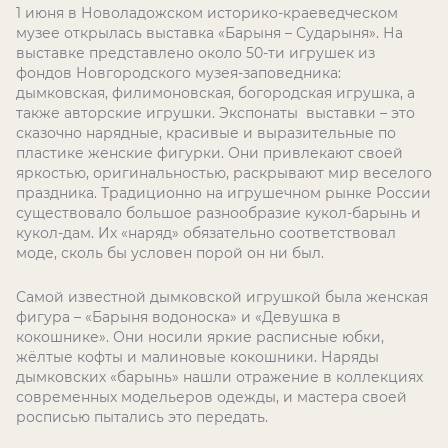
1 июня в Новоладожском историко-краеведческом
музее открылась выставка «Барыня – Сударыня». На
выставке представлено около 50-ти игрушек из
фондов Новгородского музея-заповедника:
дымковская, филимоновская, богородская игрушка, а
также авторские игрушки. Экспонаты выставки – это
сказочно нарядные, красивые и выразительные по
пластике женские фигурки. Они привлекают своей
яркостью, оригинальностью, раскрывают мир веселого
праздника. Традиционно на игрушечном рынке России
существовало большое разнообразие кукол-барынь и
кукол-дам. Их «наряд» обязательно соответствовал
моде, сколь бы условен порой он ни был.
Самой известной дымковской игрушкой была женская
фигура – «Барыня водоноска» и «Девушка в
кокошнике». Они носили яркие расписные юбки,
жёлтые кофты и малиновые кокошники. Наряды
дымковских «барынь» нашли отражение в коллекциях
современных модельеров одежды, и мастера своей
росписью пытались это передать.