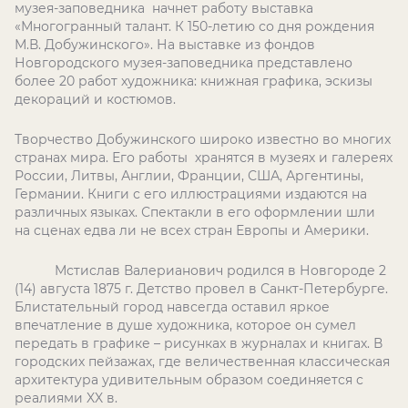
музея-заповедника начнет работу выставка
«Многогранный талант. К 150-летию со дня рождения
М.В. Добужинского». На выставке из фондов
Новгородского музея-заповедника представлено
более 20 работ художника: книжная графика, эскизы
декораций и костюмов.
Творчество Добужинского широко известно во многих
странах мира. Его работы хранятся в музеях и галереях
России, Литвы, Англии, Франции, США, Аргентины,
Германии. Книги с его иллюстрациями издаются на
различных языках. Спектакли в его оформлении шли
на сценах едва ли не всех стран Европы и Америки.
Мстислав Валерианович родился в Новгороде 2
(14) августа 1875 г. Детство провел в Санкт-Петербурге.
Блистательный город навсегда оставил яркое
впечатление в душе художника, которое он сумел
передать в графике – рисунках в журналах и книгах. В
городских пейзажах, где величественная классическая
архитектура удивительным образом соединяется с
реалиями XX в.