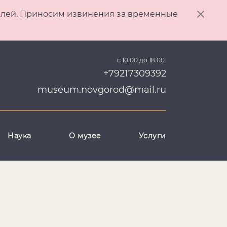
ителей. Приносим извинения за временные
с 10.00 до 18.00.
+79217309392
museum.novgorod@mail.ru
Наука
О музее
Услуги