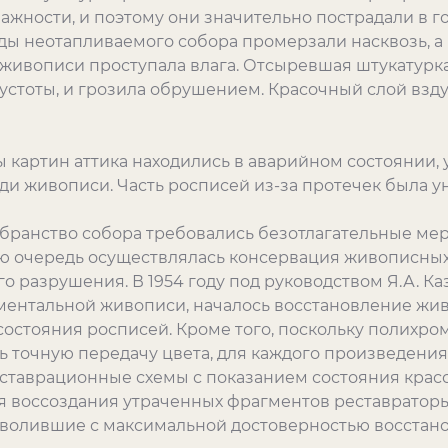
жности, и поэтому они значительно пострадали в г
ды неотапливаемого собора промерзали насквозь, а
 живописи проступала влага. Отсыревшая штукатурка
устоты, и грозила обрушением. Красочный слой взду
 картин аттика находились в аварийном состоянии, 
ди живописи. Часть росписей из-за протечек была 
бранство собора требовались безотлагательные ме
рвую очередь осуществлялась консервация живописны
разрушения. В 1954 году под руководством Я.А. Каз
ентальной живописи, началось восстановление жив
остояния росписей. Кроме того, поскольку полихро
ь точную передачу цвета, для каждого произведени
ставрационные схемы с показанием состояния красо
Для воссоздания утраченных фрагментов реставрат
волившие с максимальной достоверностью восстано