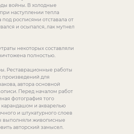
оды войны. В холодные
 при наступлении тепла
 под росписями отставала от
вался и осыпался, лак мутнел
утраты некоторых составляли
уничтожена полностью.
ры. Реставрационные работы
х произведений для
акова, автора основной
описи. Перед началом работ
мная фотография того
я карандашом и акварелью
чного и штукатурного слоев
оры выполняли живописные
вить авторский замысел.