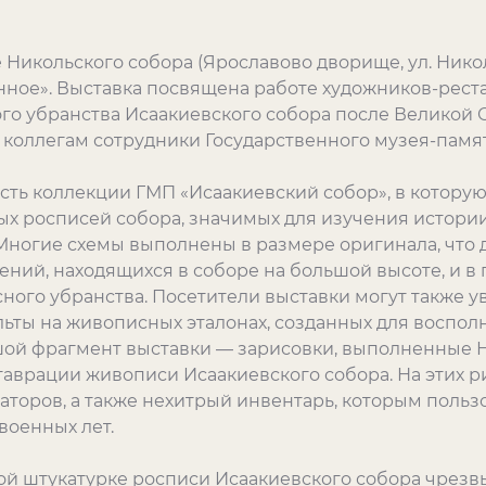
 Никольского собора (Ярославово дворище, ул. Никол
нное». Выставка посвящена работе художников-рест
о убранства Исаакиевского собора после Великой 
 коллегам сотрудники Государственного музея-памя
сть коллекции ГМП «Исаакиевский собор», в которую 
х росписей собора, значимых для изучения истори
ногие схемы выполнены в размере оригинала, что 
ний, находящихся в соборе на большой высоте, и в
ного убранства. Посетители выставки могут также у
ьты на живописных эталонах, созданных для воспол
ой фрагмент выставки — зарисовки, выполненные Н
аврации живописи Исаакиевского собора. На этих 
аторов, а также нехитрый инвентарь, которым польз
военных лет.
й штукатурке росписи Исаакиевского собора чрезв