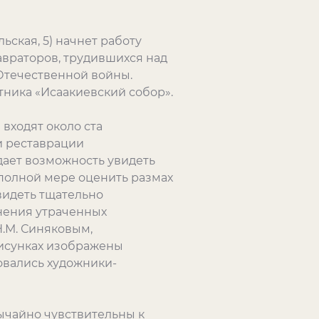
ьская, 5) начнет работу
авраторов, трудившихся над
Отечественной войны.
тника «Исаакиевский собор».
входят около ста
и реставрации
дает возможность увидеть
 полной мере оценить размах
видеть тщательно
нения утраченных
.М. Синяковым,
рисунках изображены
овались художники-
ычайно чувствительны к