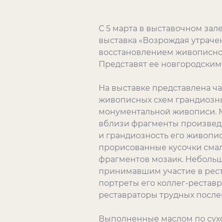
С 5 марта в выставочном зале
выставка «Возрождая утраче
восстановлением живописног
Представят ее новгородским
На выставке представлена ча
живописных схем грандиозны
монументальной живописи. М
вблизи фрагменты произведе
и грандиозность его живопис
прорисованные кусочки смал
фрагментов мозаик. Небольш
принимавшим участие в рест
портреты его коллег-реставр
реставраторы трудных после
Выполненные маслом по сухо