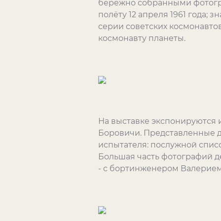
бережно собранными фотогра
полёту 12 апреля 1961 года; 
серии советских космонавто
космонавту планеты.
На выставке экспонируются и
Боровичи. Представленные д
испытателя: послужной списо
Большая часть фотографий де
- с бортинженером Валерием