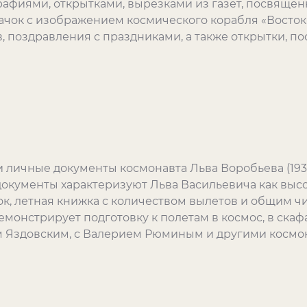
фиями, открытками, вырезками из газет, посвящё
значок с изображением космического корабля «Восток
в, поздравления с праздниками, а также открытки, 
 личные документы космонавта Льва Воробьева (1931-
окументы характеризуют Льва Васильевича как высо
к, летная книжка с количеством вылетов и общим чи
монстрирует подготовку к полетам в космос, в скаф
 Яздовским, с Валерием Рюминым и другими космо