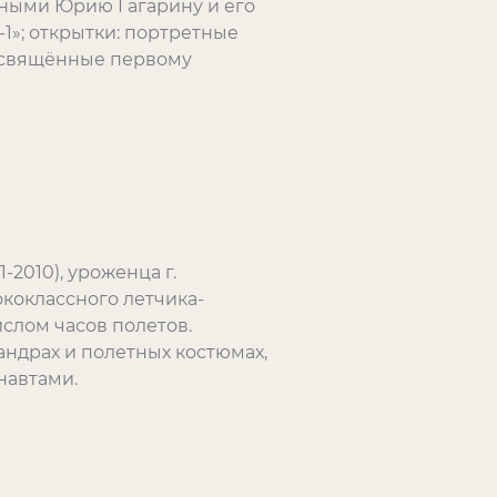
нными Юрию Гагарину и его
-1»; открытки: портретные
посвящённые первому
2010), уроженца г.
коклассного летчика-
слом часов полетов.
андрах и полетных костюмах,
навтами.