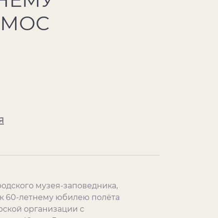
СМОС
я
родского музея-заповедника,
 к 60-летнему юбилею полёта
рской организации с