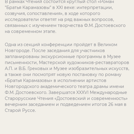
В рамках Чтений состоится круглый стол «Роман
"Братья Карамазовы" в XXI веке: интерпретации,
созвучия, сопоставления», в ходе которого
исследователи ответят на ряд важных вопросов,
связанных с изучением творчества Ф.М. Достоевского
на современном этапе.
Одна из секций конференции пройдет в Великом
Новгороде. После заседания для участников
запланированы экскурсионные программы в Музее
письменности, Мастерской художников-реставраторов
А.П. и В.Б. Грековых и Музее изобразительных искусств,
а также они посмотрят новую постановку по роману
«Братья Карамазовы» в исполнении артистов
Новгородского академического театра драмы имени
Ф.М. Достоевского. Завершатся XXXVI Международные
Старорусские Чтения «Достоевский и современность»
вечерним заседанием и подведением итогов 26 мая в
Старой Руссе.