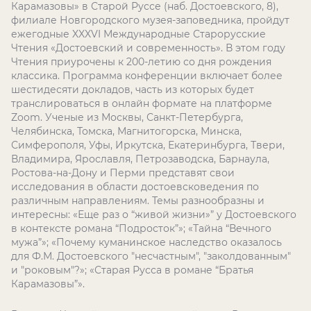
Карамазовы» в Старой Руссе (наб. Достоевского, 8),
филиале Новгородского музея-заповедника, пройдут
ежегодные XXXVI Международные Старорусские
Чтения «Достоевский и современность». В этом году
Чтения приурочены к 200-летию со дня рождения
классика. Программа конференции включает более
шестидесяти докладов, часть из которых будет
транслироваться в онлайн формате на платформе
Zoom. Ученые из Москвы, Санкт-Петербурга,
Челябинска, Томска, Магнитогорска, Минска,
Симферополя, Уфы, Иркутска, Екатеринбурга, Твери,
Владимира, Ярославля, Петрозаводска, Барнаула,
Ростова-на-Дону и Перми представят свои
исследования в области достоевсковедения по
различным направлениям. Темы разнообразны и
интересны: «Еще раз о “живой жизни»” у Достоевского
в контексте романа “Подросток”»; «Тайна “Вечного
мужа”»; «Почему куманинское наследство оказалось
для Ф.М. Достоевского "несчастным", "заколдованным"
и "роковым"?»; «Старая Русса в романе “Братья
Карамазовы”».