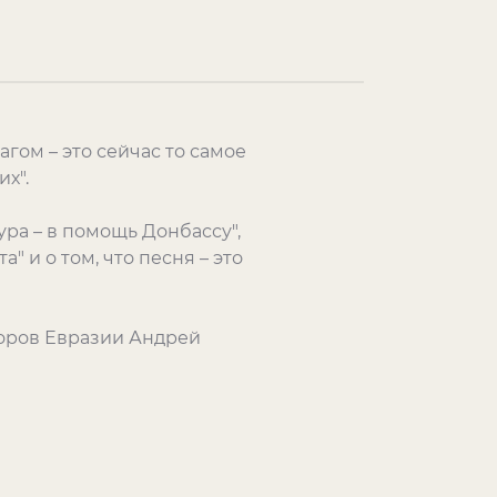
агом – это сейчас то самое
х".
ра – в помощь Донбассу",
" и о том, что песня – это
торов Евразии Андрей