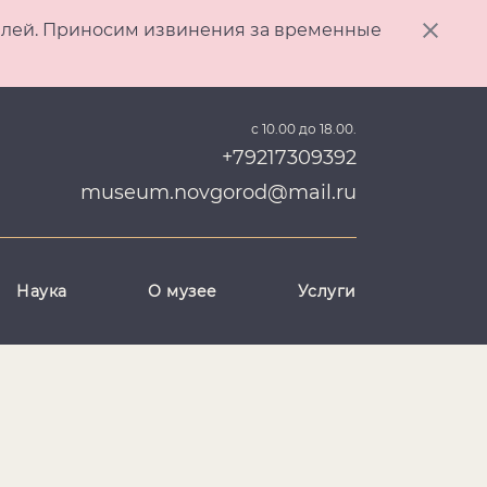
ителей. Приносим извинения за временные
с 10.00 до 18.00.
+79217309392
museum.novgorod@mail.ru
Наука
О музее
Услуги