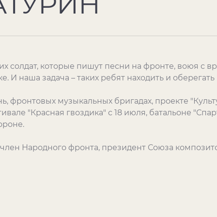
АТУРИН
х солдат, которые пишут песни на фронте, воюя с вр
. И наша задача – таких ребят находить и оберегать и
ь, фронтовых музыкальных бригадах, проекте "Культу
вале "Красная гвоздика" с 18 июля, батальоне "Спарта
ороне.
, член Народного фронта, президент Союза компози