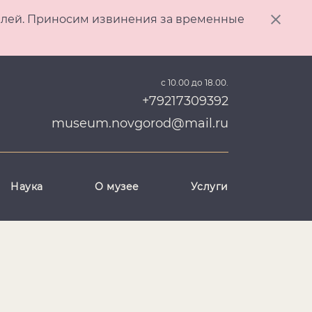
ителей. Приносим извинения за временные
с 10.00 до 18.00.
+79217309392
museum.novgorod@mail.ru
Наука
О музее
Услуги