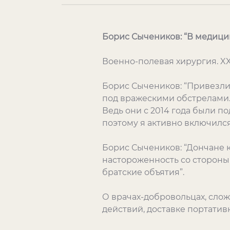
Борис Сычеников: “В медицинс
Военно-полевая хирургия. XX
Борис Сычеников: “Привезли 
под вражескими обстрелами. 
Ведь они с 2014 года были по
поэтому я активно включился 
Борис Сычеников: “Дончане к
настороженность со стороны 
братские объятия”.
О врачах-добровольцах, сло
действий, доставке портативн