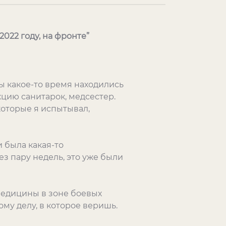
2022 году, на фронте”
ы какое-то время находились
цию санитарок, медсестер.
 которые я испытывал,
и была какая-то
ез пару недель, это уже были
медицины в зоне боевых
ому делу, в которое веришь.