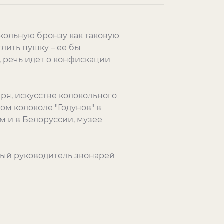
окольную бронзу как таковую
тлить пушку – ее бы
, речь идет о конфискации
ря, искусстве колокольного
ом колоколе "Годунов" в
м и в Белоруссии, музее
ный руководитель звонарей