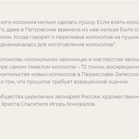
ного колокола нельзя сделать пушку. Если взять кол
го, даже в Петровские времена из нее нельзя было о
ом. Когда говорят о переливке колоколов на пушки
дназначалась для изготовления колоколов".
олоколах, колокольнях-звонницах и мастерстве звона
уре, самом тяжелом колоколе – 72 тонны, воскрешенн
оительстве новых колоколов в Переяславе-Залесско
 о том, что прошлое требует взвешенной оценки.
ь общества церковных звонарей России, художествен
 Христа Спасителя Игорь Коновалов.