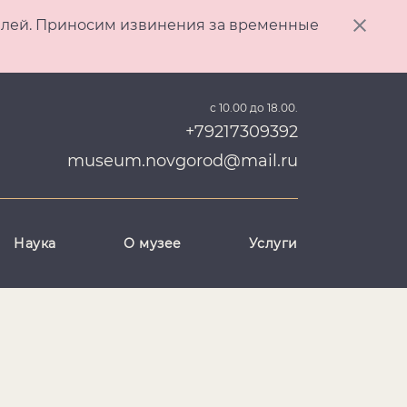
ителей. Приносим извинения за временные
с 10.00 до 18.00.
+79217309392
museum.novgorod@mail.ru
Наука
О музее
Услуги