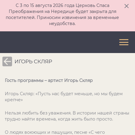
С 3 по 15 августа 2026 года Церковь Спаса
Преображения на Нередице будет закрыта для
посетителей. Приносим извинения за временные
неудобства.
ИГОРЬ СКЛЯР
Гость программы – артист Игорь Скляр
Игорь Скляр: «Пусть нас будет меньше, но мы будем
крепче»
Нельзя любить без уважения. В истории нашей страны
трудно найти времена, когда жить было просто.
О людях воюющих и пашущих, песне «С чего