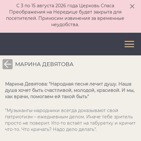
С 3 по 15 августа 2026 года Церковь Спаса
Преображения на Нередице будет закрыта для
посетителей. Приносим извинения за временные
неудобства.
МАРИНА ДЕВЯТОВА
Марина Девятова: "Народная песня лечит душу. Наша
душа хочет быть счастливой, молодой, красивой. И мы,
как врачи, помогаем ей такой быть"
"Музыканты-народники всегда доказывают свой
патриотизм – ежедневным делом. Иначе тебе зритель
просто не поверит. Кто-то встаёт на табуретку и кричит
что-то. Что кричать? Надо дело делать".