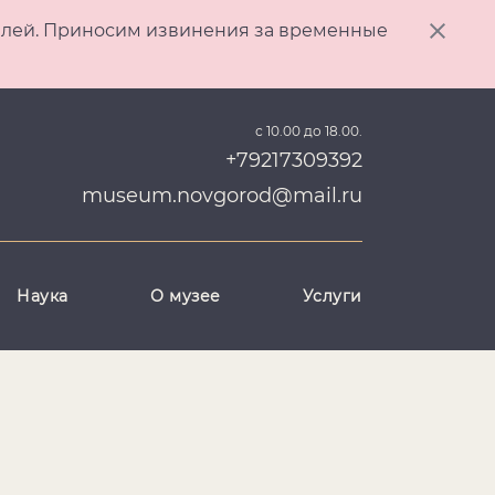
ителей. Приносим извинения за временные
с 10.00 до 18.00.
+79217309392
museum.novgorod@mail.ru
Наука
О музее
Услуги