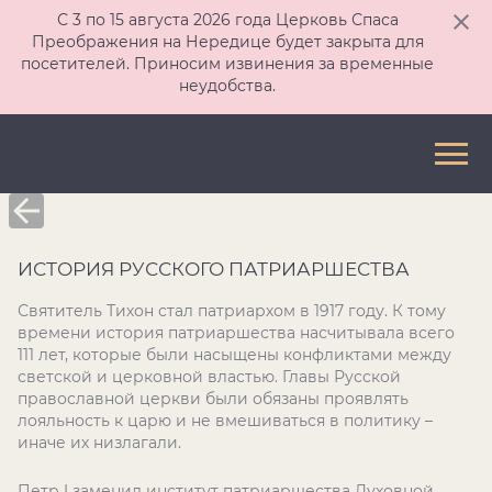
С 3 по 15 августа 2026 года Церковь Спаса
Преображения на Нередице будет закрыта для
посетителей. Приносим извинения за временные
неудобства.
ИСТОРИЯ РУССКОГО ПАТРИАРШЕСТВА
Святитель Тихон стал патриархом в 1917 году. К тому
времени история патриаршества насчитывала всего
111 лет, которые были насыщены конфликтами между
светской и церковной властью. Главы Русской
православной церкви были обязаны проявлять
лояльность к царю и не вмешиваться в политику –
иначе их низлагали.
Петр I заменил институт патриаршества Духовной