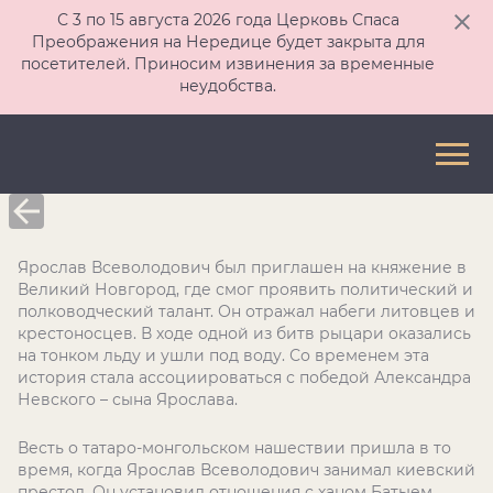
С 3 по 15 августа 2026 года Церковь Спаса
Преображения на Нередице будет закрыта для
посетителей. Приносим извинения за временные
неудобства.
Ярослав Всеволодович был приглашен на княжение в
Великий Новгород, где смог проявить политический и
полководческий талант. Он отражал набеги литовцев и
крестоносцев. В ходе одной из битв рыцари оказались
на тонком льду и ушли под воду. Со временем эта
история стала ассоциироваться с победой Александра
Невского – сына Ярослава.
Весть о татаро-монгольском нашествии пришла в то
время, когда Ярослав Всеволодович занимал киевский
престол. Он установил отношения с ханом Батыем,