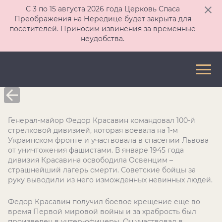
С 3 по 15 августа 2026 года Церковь Спаса
Преображения на Нередице будет закрыта для
посетителей. Приносим извинения за временные
неудобства.
Генерал-майор Федор Красавин командовал 100-й
стрелковой дивизией, которая воевала на 1-м
Украинском фронте и участвовала в спасении Львова
от уничтожения фашистами. В январе 1945 года
дивизия Красавина освободила Освенцим –
страшнейший лагерь смерти. Советские бойцы за
руку выводили из него изможденных невинных людей.
Федор Красавин получил боевое крещение еще во
время Первой мировой войны и за храбрость был
произведен в унтер-офицеры. Он участвовал в