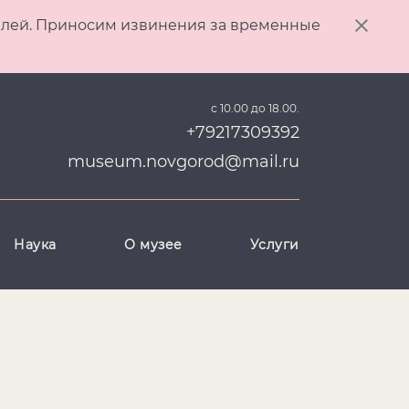
ителей. Приносим извинения за временные
с 10.00 до 18.00.
+79217309392
museum.novgorod@mail.ru
Наука
О музее
Услуги