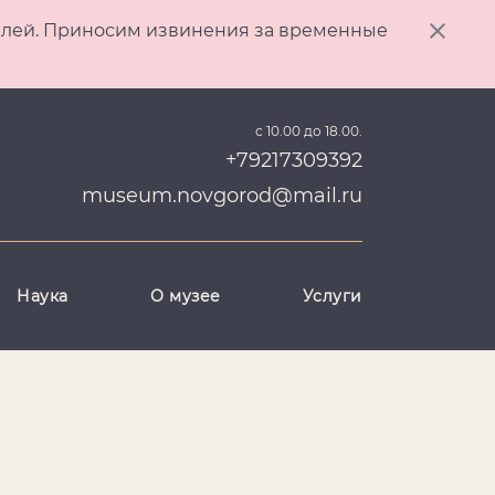
ителей. Приносим извинения за временные
с 10.00 до 18.00.
+79217309392
museum.novgorod@mail.ru
Наука
О музее
Услуги