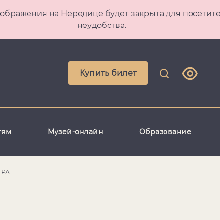
 Преображения на Нередице будет закрыта для посет
неудобства.
Купить билет
тям
Музей-онлайн
Образование
ИРА