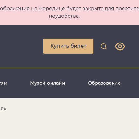
 Преображения на Нередице будет закрыта для посет
неудобства.
Купить билет
тям
Музей-онлайн
Образование
ИРА