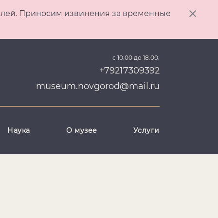
ителей. Приносим извинения за временные
с 10.00 до 18.00.
+79217309392
museum.novgorod@mail.ru
Наука
О музее
Услуги