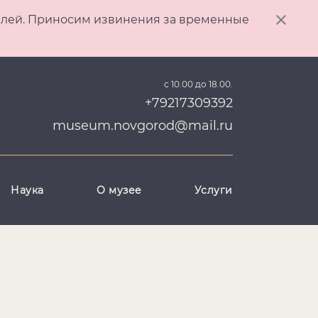
ителей. Приносим извинения за временные
с 10.00 до 18.00.
+79217309392
museum.novgorod@mail.ru
Наука
О музее
Услуги