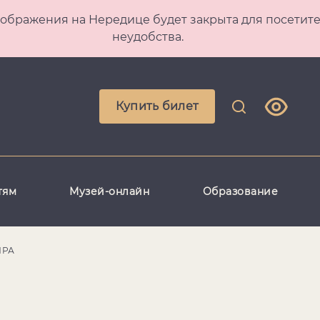
 Преображения на Нередице будет закрыта для посет
неудобства.
Купить билет
тям
Музей-онлайн
Образование
ИРА