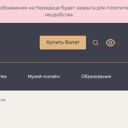
 Преображения на Нередице будет закрыта для посет
неудобства.
Купить билет
тям
Музей-онлайн
Образование
ИРА