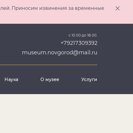
ителей. Приносим извинения за временные
с 10.00 до 18.00.
+79217309392
museum.novgorod@mail.ru
Наука
О музее
Услуги