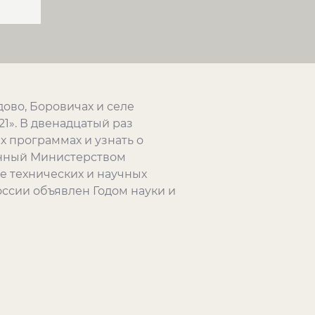
дово, Боровичах и селе
1». В двенадцатый раз
х программах и узнать о
енный Министерством
ке технических и научных
оссии объявлен Годом науки и