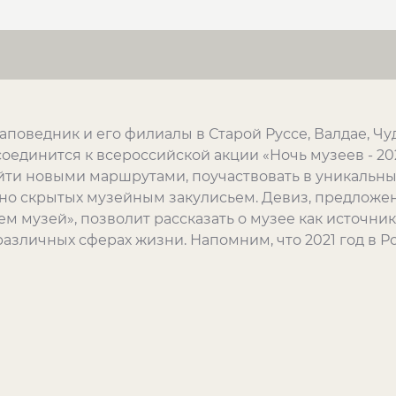
аповедник и его филиалы в Старой Руссе, Валдае, Чу
единится к всероссийской акции «Ночь музеев - 202
йти новыми маршрутами, поучаствовать в уникальны
чно скрытых музейным закулисьем. Девиз, предлож
ем музей», позволит рассказать о музее как источни
азличных сферах жизни. Напомним, что 2021 год в Р