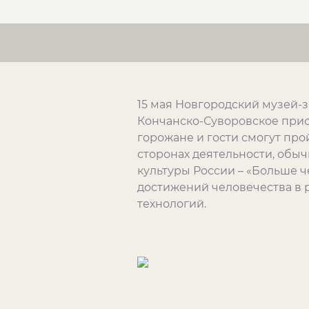
15 мая Новгородский музей-з
Кончанско-Суворовское присо
горожане и гости смогут про
сторонах деятельности, обы
культуры России – «Больше ч
достижений человечества в р
технологий.