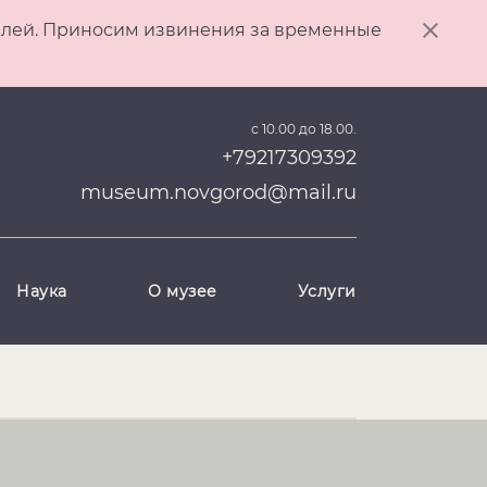
ителей. Приносим извинения за временные
с 10.00 до 18.00.
+79217309392
museum.novgorod@mail.ru
Наука
О музее
Услуги