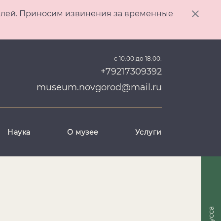
ителей. Приносим извинения за временные
с 10.00 до 18.00.
+79217309392
museum.novgorod@mail.ru
Наука
О музее
Услуги