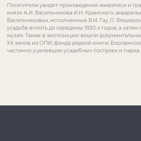
Посетители увидят произведения живописи и граф
князя А.И. Васильчикова И.Н. Крамского, акваре
Васильчиковых, исполненные В.И. Гау, Л. Фишером
усадьбе вплоть до середины 1920-х годов, а зате
музея. Также в экспозицию вошли документальны
XX веков из ОПИ, фонда редкой книги, Боровичс
частично уцелевших усадебных построек и парка.