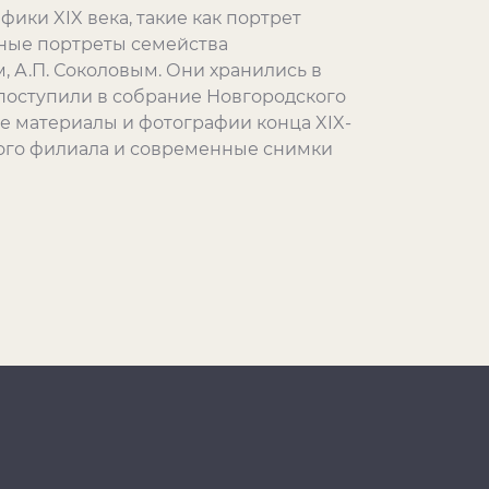
ики XIX века, такие как портрет
льные портреты семейства
, А.П. Соколовым. Они хранились в
м поступили в собрание Новгородского
е материалы и фотографии конца XIX-
кого филиала и современные снимки