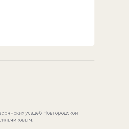
ворянских усадеб Новгородской
асильчиковым.