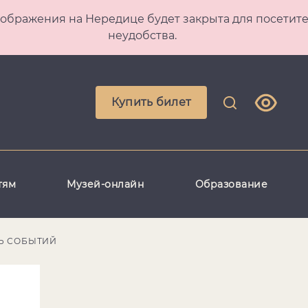
 Преображения на Нередице будет закрыта для посет
неудобства.
Купить билет
тям
Музей-онлайн
Образование
Ь СОБЫТИЙ