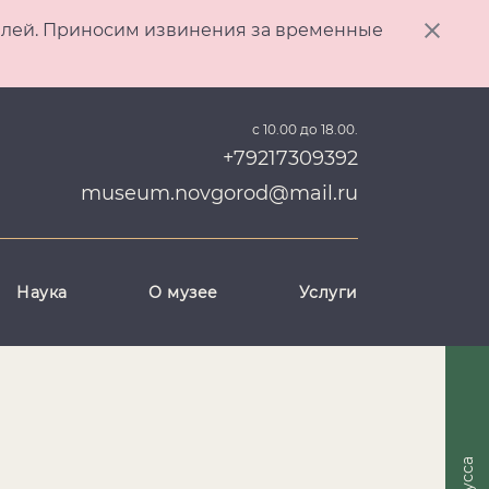
ителей. Приносим извинения за временные
с 10.00 до 18.00.
+79217309392
museum.novgorod@mail.ru
Наука
О музее
Услуги