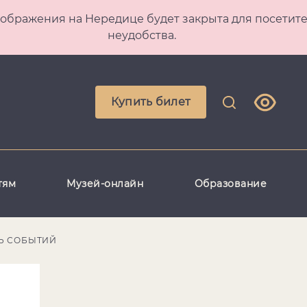
 Преображения на Нередице будет закрыта для посет
неудобства.
Купить билет
тям
Музей-онлайн
Образование
Ь СОБЫТИЙ