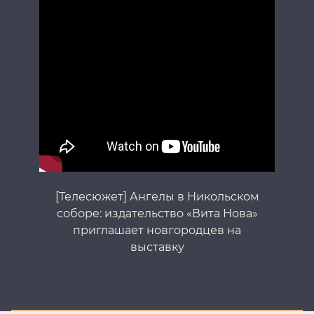
[Телесюжет] Ангелы в Никольском
соборе: издательство «Вита Нова»
приглашает новгородцев на
выставку