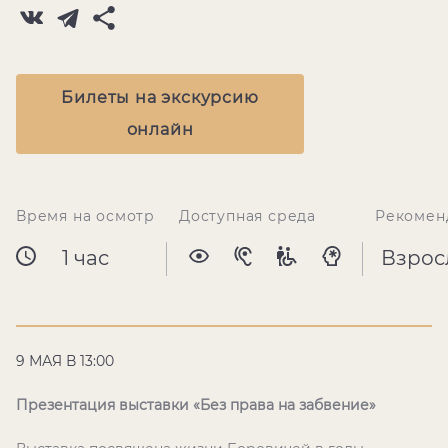
Билеты на экскурсию
онлайн
Время на осмотр
Доступная среда
Рекомен
1 час
Взрос
9 МАЯ В 13:00
Презентация выставки «Без права на забвение»