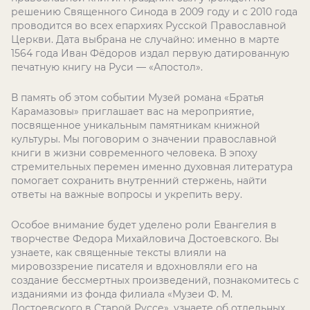
решению Священного Синода в 2009 году и с 2010 года
проводится во всех епархиях Русской Православной
Церкви. Дата выбрана не случайно: именно в марте
1564 года Иван Фёдоров издал первую датированную
печатную книгу на Руси — «Апостол».
В память об этом событии Музей романа «Братья
Карамазовы» приглашает вас на мероприятие,
посвященное уникальным памятникам книжной
культуры. Мы поговорим о значении православной
книги в жизни современного человека. В эпоху
стремительных перемен именно духовная литература
помогает сохранить внутренний стержень, найти
ответы на важные вопросы и укрепить веру.
Особое внимание будет уделено роли Евангелия в
творчестве Федора Михайловича Достоевского. Вы
узнаете, как священные тексты влияли на
мировоззрение писателя и вдохновляли его на
создание бессмертных произведений, познакомитесь с
изданиями из фонда филиала «Музеи Ф. М.
Достоевского в Старой Руссе», узнаете об отдельных