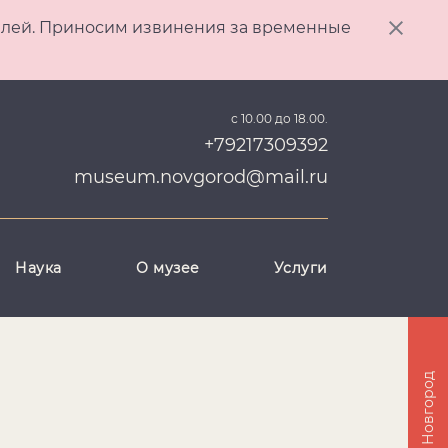
ителей. Приносим извинения за временные
с 10.00 до 18.00.
+79217309392
museum.novgorod@mail.ru
Наука
О музее
Услуги
Великий Новгород