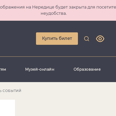
 Преображения на Нередице будет закрыта для посет
неудобства.
Купить билет
тям
Музей-онлайн
Образование
Ь СОБЫТИЙ