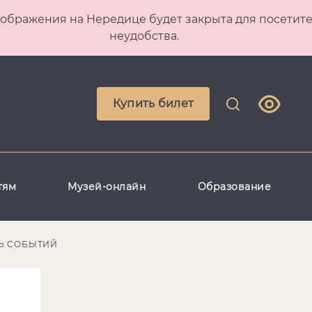
 Преображения на Нередице будет закрыта для посет
неудобства.
Купить билет
тям
Музей-онлайн
Образование
Ь СОБЫТИЙ