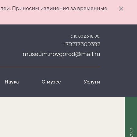
ителей. Приносим извинения за временные
с 10.00 до 18.00.
+79217309392
museum.novgorod@mail.ru
Наука
О музее
Услуги