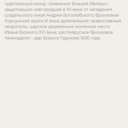
чудотворную икону «Знамение Божьей Матери»,
защитившую новгородцев в XII веке от нападения
суздальского князя Андрея Боголюбского; бронзовые
Корсунские врата XI века; древнейший православный
некрополь; царское деревянное моленное место
Ивана Грозного XVI века; шестиярусное бронзовое
паникадило – дар Бориса Годунова 1600 года.