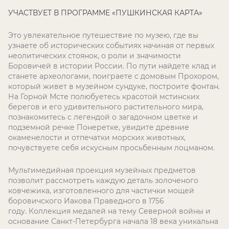
УЧАСТВУЕТ В ПРОГРАММЕ «ПУШКИНСКАЯ КАРТА»
Это увлекательное путешествие по музею, где вы
узнаете об исторических событиях начиная от первых
неолитических стоянок, о роли и значимости
Боровичей в истории России. По пути найдете клад и
станете археологами, поиграете с домовым Прохором,
который живет в музейном сундуке, построите фонтан.
На Горной Мсте полюбуетесь красотой мстинских
берегов и его удивительного растительного мира,
познакомитесь с легендой о загадочном цветке и
подземной речке Понеретке, увидите древние
окаменелости и отпечатки морских животных,
почувствуете себя искусным просьбенным лоцманом.
Мультимедийная проекция музейных предметов
позволит рассмотреть каждую деталь золоченого
ковчежика, изготовленного для частички мощей
боровичского Иакова Праведного в 1756
году. Коллекция медалей на тему Северной войны и
основание Санкт-Петербурга начала 18 века уникальна