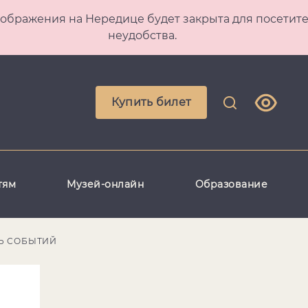
 Преображения на Нередице будет закрыта для посет
неудобства.
Купить билет
тям
Музей-онлайн
Образование
Ь СОБЫТИЙ