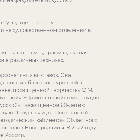
ь на факультете искусств и
.
Руссу, где началась ее
 и на художественном отделении в
ляная живопись, графика, ручная
жи в различных техниках.
рсональных выставок. Она
дского и областного уровней: в
авке, посвященной творчеству Ф.М.
усской», «Приют спокойствия, трудов
русской», посвященной 60-летию
отдаю Порусью» и др. Постоянный
методическим кабинетом Областного
дожников Новгородчины. В 2022 году
в России.