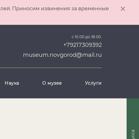
ителей. Приносим извинения за временные
с 10.00 до 18.00.
+79217309392
museum.novgorod@mail.ru
Наука
О музее
Услуги