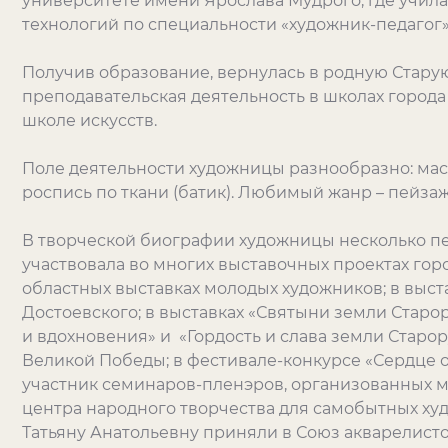
университете имени Ярослава Мудрого, где училас
технологий по специальности «художник-педагог»
Получив образование, вернулась в родную Старую 
преподавательская деятельность в школах города
школе искусств.
Поле деятельности художницы разнообразно: мас
роспись по ткани (батик). Любимый жанр – пейза
В творческой биографии художницы несколько пе
участвовала во многих выставочных проектах горо
областных выставках молодых художников; в выст
Достоевского; в выставках «Святыни земли Старор
и вдохновения» и «Гордость и слава земли Старо
Великой Победы; в фестивале-конкурсе «Сердце 
участник семинаров-пленэров, организованных 
центра народного творчества для самобытных ху
Татьяну Анатольевну приняли в Союз акварелисто