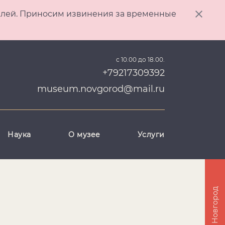
ителей. Приносим извинения за временные
с 10.00 до 18.00.
+79217309392
museum.novgorod@mail.ru
Наука
О музее
Услуги
Великий Новгород