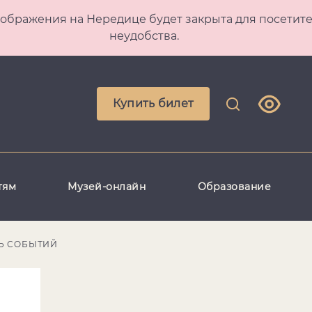
 Преображения на Нередице будет закрыта для посет
неудобства.
Купить билет
тям
Музей-онлайн
Образование
Ь СОБЫТИЙ