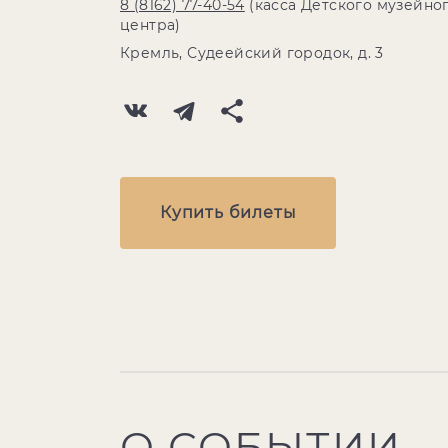
8 (8162) 77-40-54
(касса Детского музейно
центра)
Кремль, Судеейский городок, д. 3
Купить билеты
О СОБЫТИИ