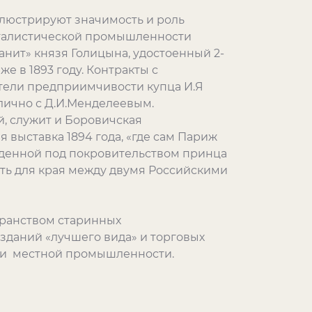
люстрируют значимость и роль
италистической промышленности
нит» князя Голицына, удостоенный 2-
е в 1893 году. Контракты с
ели предприимчивости купца И.Я
ично с Д.И.Менделеевым.
, служит и Боровичская
 выставка 1894 года, «где сам Париж
жденной под покровительством принца
ть для края между двумя Российскими
бранством старинных
зданий «лучшего вида» и торговых
ми местной промышленности.