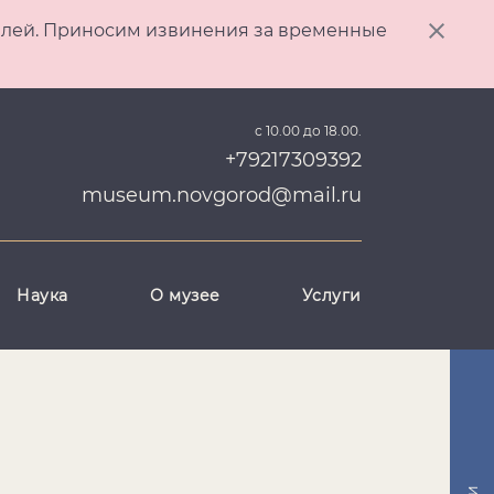
ителей. Приносим извинения за временные
с 10.00 до 18.00.
+79217309392
museum.novgorod@mail.ru
Наука
О музее
Услуги