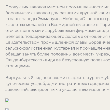
Продукция заводов местной промышленности ил
боровичских заводов для развития крупной кап
страны: заводы Эммануила Нобеля, «Огненный гра
х золотых медалей на Всемирной выставке в Париж
отечественными и зарубежными фирмами свидет
Беляева, поддерживающего деловые отношения л
Свидетельством промышленной славы Боровичей
сельскохозяйственная, кустарная и промышленная
обещал занять более половины всех мест», учре
Ольденбургского «видя ее безусловную полезнос
столицами».
Виртуальный гид познакомит с архитектурным у
купеческих усадеб, административных городских 
заведений, выстроенных и украшенных изделия