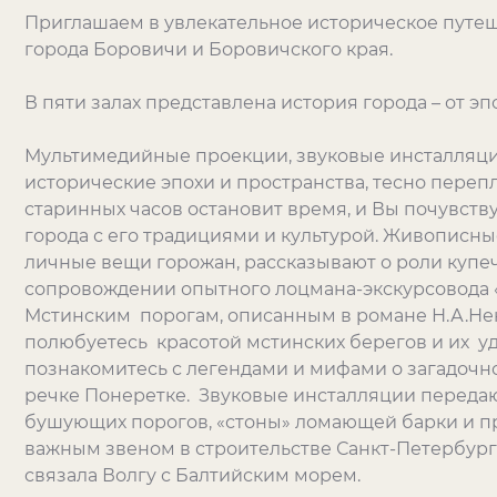
Приглашаем в увлекательное историческое путе
города Боровичи и Боровичского края.
В пяти залах представлена история города – от э
Мультимедийные проекции, звуковые инсталляци
исторические эпохи и пространства, тесно переп
старинных часов остановит время, и Вы почувств
города с его традициями и культурой. Живописны
личные вещи горожан, рассказывают о роли купеч
сопровождении опытного лоцмана-экскурсовода 
Мстинским порогам, описанным в романе Н.А.Нек
полюбуетесь красотой мстинских берегов и их 
познакомитесь с легендами и мифами о загадочн
речке Понеретке. Звуковые инсталляции передаю
бушующих порогов, «стоны» ломающей барки и пр. В
важным звеном в строительстве Санкт-Петербурга,
связала Волгу с Балтийским морем.