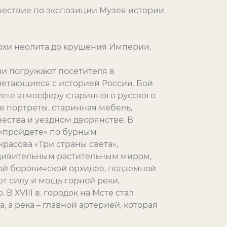
шествие по экспозиции Музея истории
похи неолита до крушения Империи.
и погружают посетителя в
летающиеся с историей России. Бой
уете атмосферу старинного русского
е портреты, старинная мебель,
ества и уездном дворянстве. В
«пройдете» по бурным
расова «Три страны света»,
удивительным растительным миром,
ой боровичской орхидее, подземной
т силу и мощь горной реки,
 ХVIII в. городок на Мсте стал
 а река – главной артерией, которая