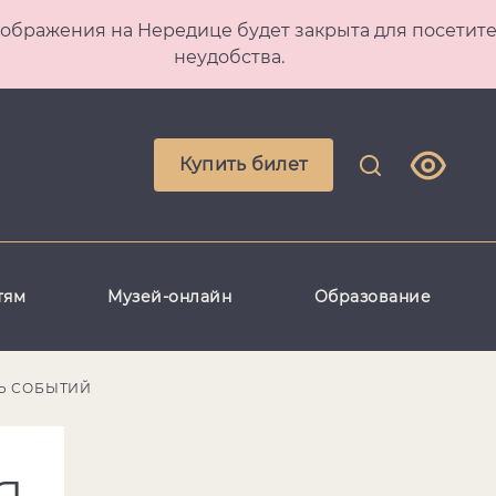
 Преображения на Нередице будет закрыта для посет
неудобства.
Купить билет
тям
Музей-онлайн
Образование
Ь СОБЫТИЙ