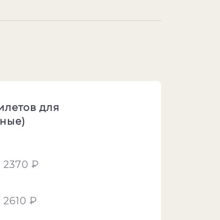
илетов для
зные)
2370 ₽
2610 ₽