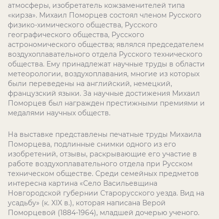
атмосферы, изобретатель кожзаменителей типа
«кирза». Михаил Поморцев состоял членом Русского
физико-химического общества, Русского
географического общества, Русского
астрономического общества; являлся председателем
воздухоплавательного отдела Русского технического
общества. Ему принадлежат научные труды в области
метеорологии, воздухоплавания, многие из которых
были переведены на английский, немецкий,
французский языки. За научные достижения Михаил
Поморцев был награжден престижными премиями и
медалями научных обществ.
На выставке представлены печатные труды Михаила
Поморцева, подлинные снимки одного из его
изобретений, отзывы, раскрывающие его участие в
работе воздухоплавательного отдела при Русском
техническом обществе. Среди семейных предметов
интересна картина «Село Васильевщина
Новгородской губернии Старорусского уезда. Вид на
усадьбу» (к. XIX в.), которая написана Верой
Поморцевой (1884-1964), младшей дочерью ученого.