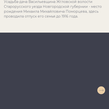
Усадьба-дача Васильевщина Жгловской волости
Старорусского уезда Новгородской губернии - место
рождения Михаила Михайловича Поморцева, здесь
проводила отпуск его семья до 1916 года.